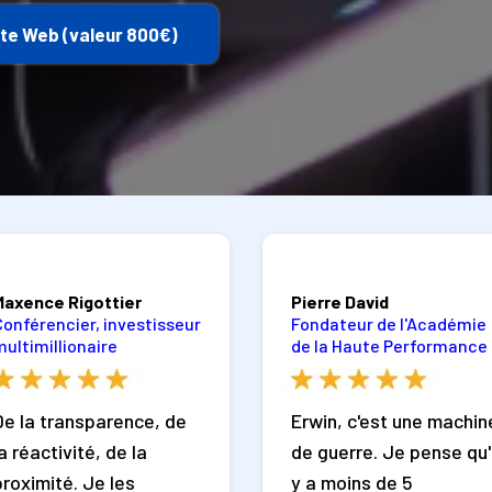
ite Web (valeur 800€)
Maxence Rigottier
Pierre David
Conférencier, investisseur
Fondateur de l'Académie
multimillionaire
de la Haute Performance
De la transparence, de
Erwin, c'est une machin
la réactivité, de la
de guerre. Je pense qu'i
proximité. Je les
y a moins de 5